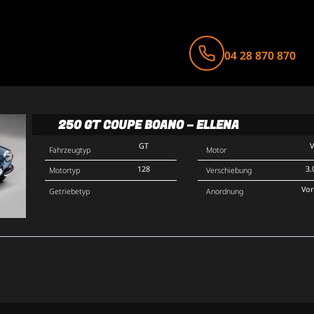
04 28 870 870
250 GT COUPE BOANO – ELLENA
GT
Fahrzeugtyp
Motor
128
3.
Motortyp
Verschiebung
Vo
Getriebetyp
Anordnung