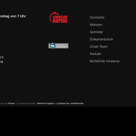
reitag von 7 Uhr
Startseite
Motoren
Getriebe
Dokumentation
Unser Team
Kontakt
rs
Rechtliche Hinweise
ne
 créé par
Pilowa
| Tout droits réservés |
Mentions légales
et
politique de confidentialité