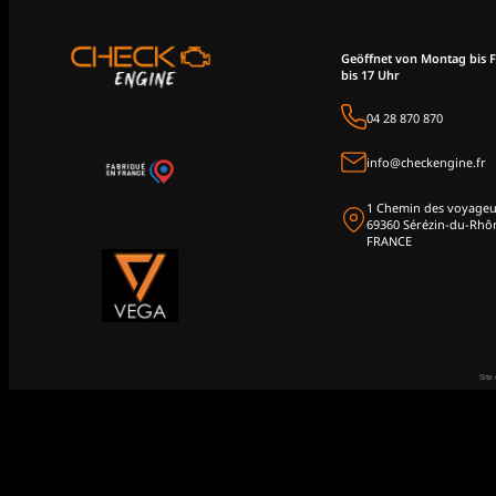
Geöffnet von Montag bis F
bis 17 Uhr
04 28 870 870
info@checkengine.fr
1 Chemin des voyageu
69360 Sérézin-du-Rhô
FRANCE
Site