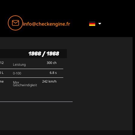
info@checkengine.fr
1966 / 1968
V12
300 ch
Leistung
0 L
6.8 s
0-100
rne
242 km/h
Max
Geschwindigkeit