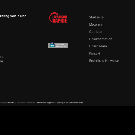
reitag von 7 Uhr
Startseite
Motoren
Getriebe
Dokumentation
Unser Team
Kontakt
rs
Rechtliche Hinweise
ne
 créé par
Pilowa
| Tout droits réservés |
Mentions légales
et
politique de confidentialité