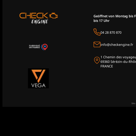
Geöffnet von Montag bis F
bis 17 Uhr
04 28 870 870
info@checkengine.fr
1 Chemin des voyageu
69360 Sérézin-du-Rhô
FRANCE
Site