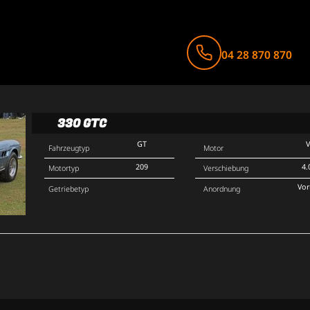
04 28 870 870
330 GTC
GT
Fahrzeugtyp
Motor
209
4.
Motortyp
Verschiebung
Vo
Getriebetyp
Anordnung