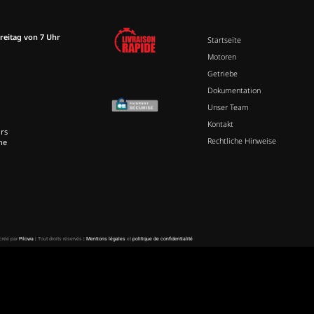
reitag von 7 Uhr
Startseite
Motoren
Getriebe
Dokumentation
Unser Team
Kontakt
rs
Rechtliche Hinweise
ne
 créé par
Pilowa
| Tout droits réservés |
Mentions légales
et
politique de confidentialité