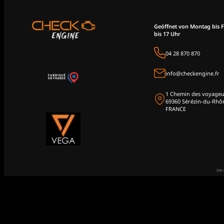
Geöffnet von Montag bis F
bis 17 Uhr
04 28 870 870
info@checkengine.fr
1 Chemin des voyageu
69360 Sérézin-du-Rhô
FRANCE
Site