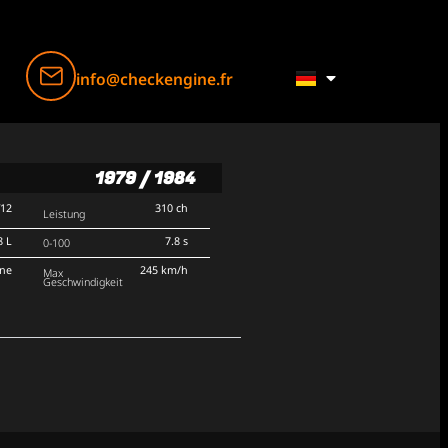
info@checkengine.fr
1979 / 1984
V12
310 ch
Leistung
8 L
7.8 s
0-100
rne
245 km/h
Max
Geschwindigkeit