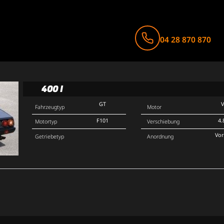
04 28 870 870
400 I
GT
Fahrzeugtyp
Motor
F101
4.
Motortyp
Verschiebung
Vo
Getriebetyp
Anordnung