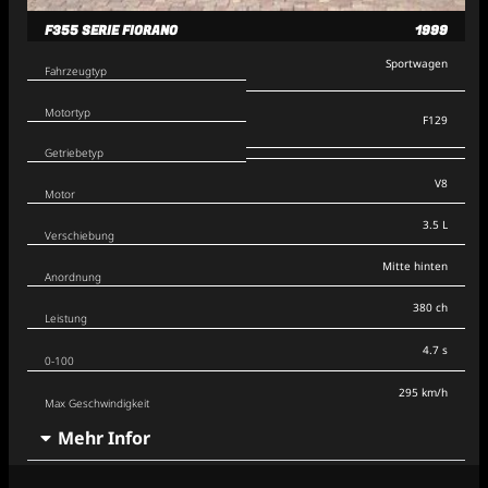
F355 SERIE FIORANO
1999
Sportwagen
Fahrzeugtyp
Motortyp
F129
Getriebetyp
V8
Motor
3.5 L
Verschiebung
Mitte hinten
Anordnung
380 ch
Leistung
4.7 s
0-100
295 km/h
Max Geschwindigkeit
Mehr Infor