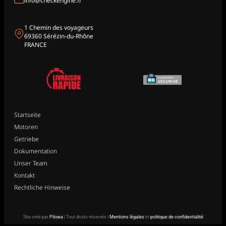
info@checkengine.fr
1 Chemin des voyageurs
69360 Sérézin-du-Rhône
FRANCE
Startseite
Motoren
Getriebe
Dokumentation
Unser Team
Kontakt
Rechtliche Hinweise
Site créé par
Pilowa
| Tout droits réservés |
Mentions légales
et
politique de confidentialité