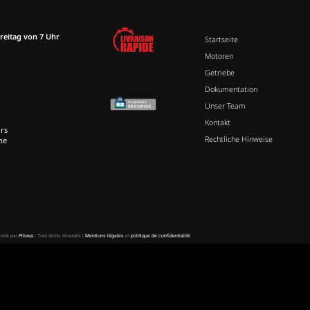
reitag von 7 Uhr
Startseite
Motoren
Getriebe
Dokumentation
Unser Team
Kontakt
rs
Rechtliche Hinweise
ne
 créé par
Pilowa
| Tout droits réservés |
Mentions légales
et
politique de confidentialité