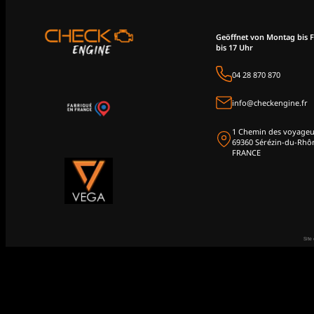
Geöffnet von Montag bis F
bis 17 Uhr
04 28 870 870
info@checkengine.fr
1 Chemin des voyageu
69360 Sérézin-du-Rhô
FRANCE
Site