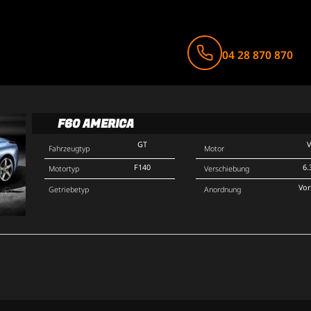
04 28 870 870
F60 AMERICA
GT
Fahrzeugtyp
Motor
F140
6.
Motortyp
Verschiebung
Vo
Getriebetyp
Anordnung