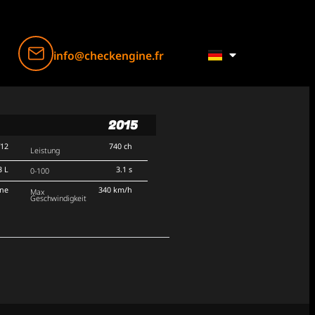
info@checkengine.fr
2015
V12
740 ch
Leistung
3 L
3.1 s
0-100
rne
340 km/h
Max
Geschwindigkeit