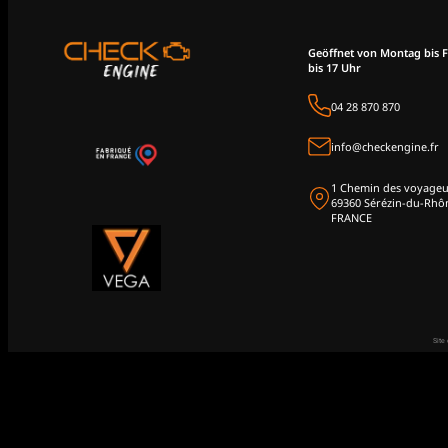
Geöffnet von Montag bis F
bis 17 Uhr
04 28 870 870
info@checkengine.fr
1 Chemin des voyageu
69360 Sérézin-du-Rhô
FRANCE
Site