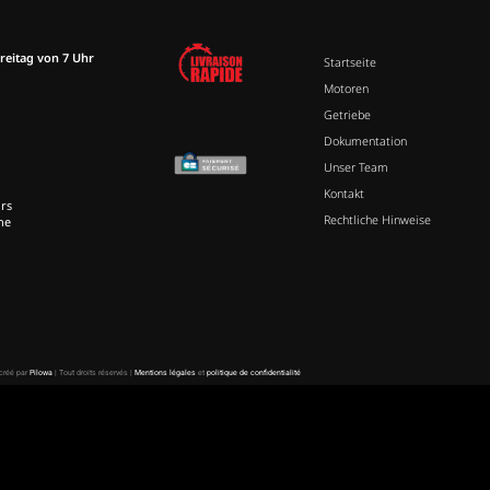
reitag von 7 Uhr
Startseite
Motoren
Getriebe
Dokumentation
Unser Team
Kontakt
rs
Rechtliche Hinweise
ne
 créé par
Pilowa
| Tout droits réservés |
Mentions légales
et
politique de confidentialité