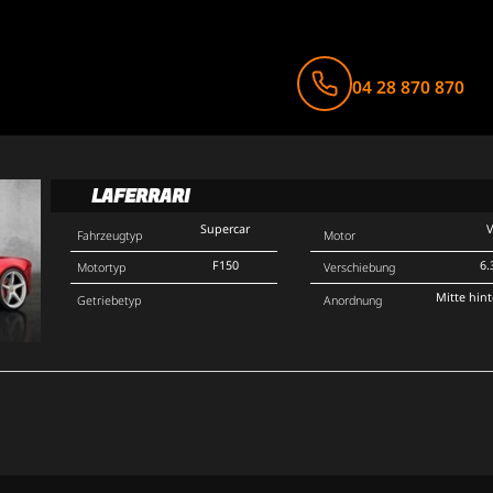
04 28 870 870
LAFERRARI
Supercar
Fahrzeugtyp
Motor
F150
6.
Motortyp
Verschiebung
Mitte hin
Getriebetyp
Anordnung