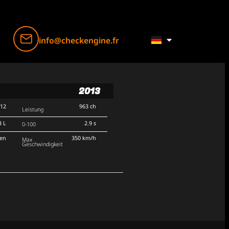
info@checkengine.fr
2013
V12
963 ch
Leistung
3 L
2.9 s
0-100
ten
350 km/h
Max
Geschwindigkeit