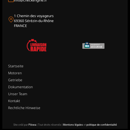
info@checkengine.fr
1 Chemin des voyageurs
69360 Sérézin-du-Rhône
FRANCE
Startseite
Motoren
Getriebe
Dokumentation
Unser Team
Kontakt
Rechtliche Hinweise
Site créé par
Pilowa
| Tout droits réservés |
Mentions légales
et
politique de confidentialité