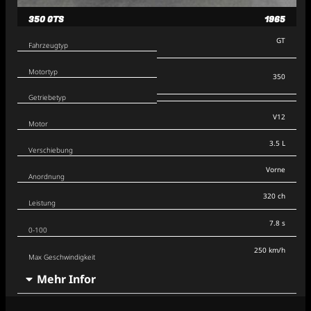
350 GTS
1965
GT
Fahrzeugtyp
Motortyp
350
Getriebetyp
V12
Motor
3.5 L
Verschiebung
Vorne
Anordnung
320 ch
Leistung
7.8 s
0-100
250 km/h
Max Geschwindigkeit
Mehr Infor