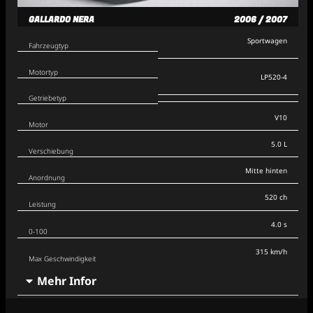
GALLARDO NERA
2006 / 2007
Sportwagen
Fahrzeugtyp
Motortyp
LP520-4
Getriebetyp
V10
Motor
5.0 L
Verschiebung
Mitte hinten
Anordnung
520 ch
Leistung
4.0 s
0-100
315 km/h
Max Geschwindigkeit
Mehr Infor