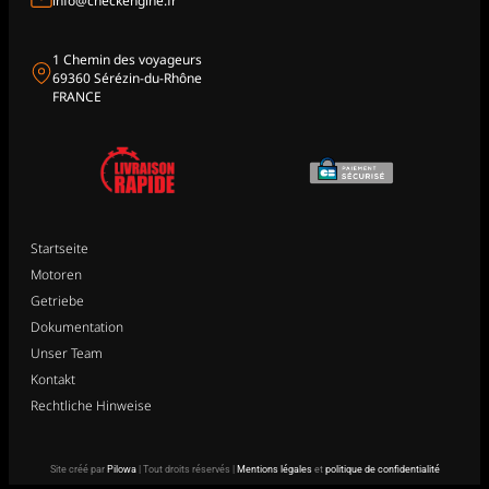
info@checkengine.fr
1 Chemin des voyageurs
69360 Sérézin-du-Rhône
FRANCE
Startseite
Motoren
Getriebe
Dokumentation
Unser Team
Kontakt
Rechtliche Hinweise
Site créé par
Pilowa
| Tout droits réservés |
Mentions légales
et
politique de confidentialité