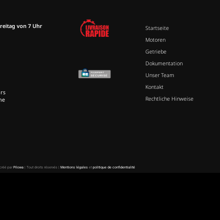
reitag von 7 Uhr
Startseite
Motoren
Getriebe
Dokumentation
Unser Team
Kontakt
rs
Rechtliche Hinweise
ne
 créé par
Pilowa
| Tout droits réservés |
Mentions légales
et
politique de confidentialité