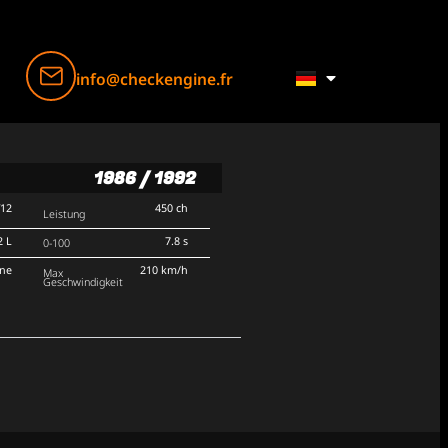
info@checkengine.fr
1986 / 1992
V12
450 ch
Leistung
2 L
7.8 s
0-100
rne
210 km/h
Max
Geschwindigkeit