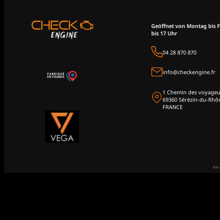
Geöffnet von Montag bis F
bis 17 Uhr
04 28 870 870
info@checkengine.fr
1 Chemin des voyageu
69360 Sérézin-du-Rhô
FRANCE
Site