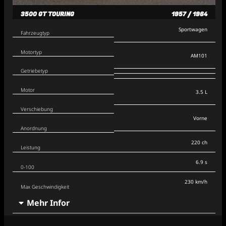
3500 GT TOURING
1957 / 1964
Sportwagen
Fahrzeugtyp
Motortyp
AM101
Getriebetyp
Motor
3.5 L
Verschiebung
Vorne
Anordnung
220 ch
Leistung
6.9 s
0-100
230 km/h
Max Geschwindigkeit
Mehr Infor