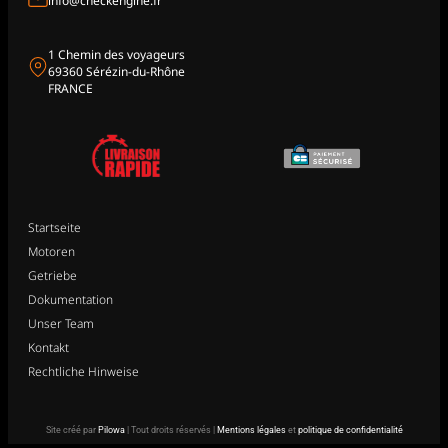
info@checkengine.fr
1 Chemin des voyageurs
69360 Sérézin-du-Rhône
FRANCE
Startseite
Motoren
Getriebe
Dokumentation
Unser Team
Kontakt
Rechtliche Hinweise
Site créé par
Pilowa
| Tout droits réservés |
Mentions légales
et
politique de confidentialité