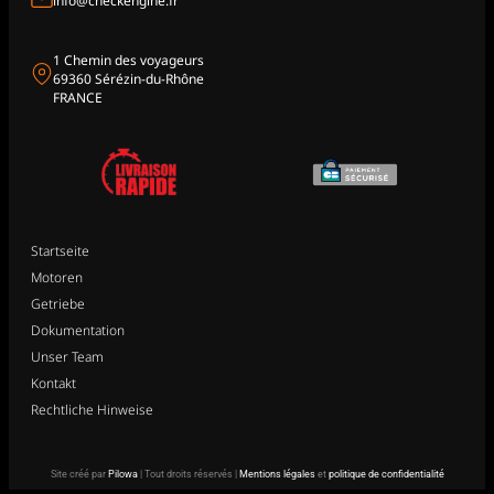
info@checkengine.fr
1 Chemin des voyageurs
69360 Sérézin-du-Rhône
FRANCE
Startseite
Motoren
Getriebe
Dokumentation
Unser Team
Kontakt
Rechtliche Hinweise
Site créé par
Pilowa
| Tout droits réservés |
Mentions légales
et
politique de confidentialité