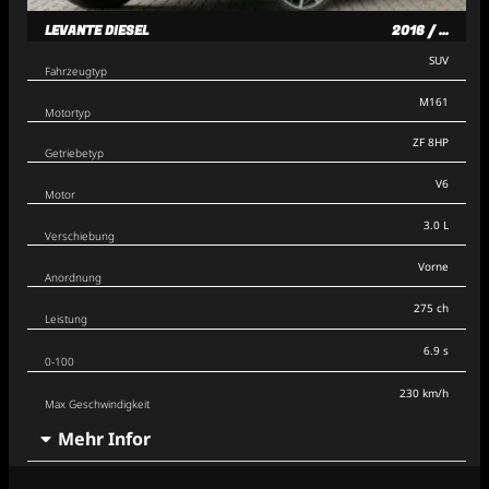
LEVANTE DIESEL
2016 / ...
SUV
Fahrzeugtyp
M161
Motortyp
ZF 8HP
Getriebetyp
V6
Motor
3.0 L
Verschiebung
Vorne
Anordnung
275 ch
Leistung
6.9 s
0-100
230 km/h
Max Geschwindigkeit
Mehr Infor