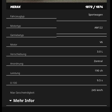
MERAK
1972 / 1974
Sportwagen
Fahrzeugtyp
Motortyp
AM122
Getriebetyp
V6
Motor
3.0 L
Verschiebung
Zentral
Anordnung
190 ch
Leistung
9.5 s
0-100
245 km/h
Max Geschwindigkeit
Mehr Infor