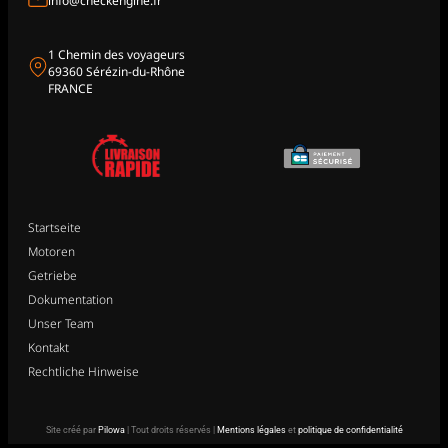
info@checkengine.fr
1 Chemin des voyageurs
69360 Sérézin-du-Rhône
FRANCE
Startseite
Motoren
Getriebe
Dokumentation
Unser Team
Kontakt
Rechtliche Hinweise
Site créé par
Pilowa
| Tout droits réservés |
Mentions légales
et
politique de confidentialité