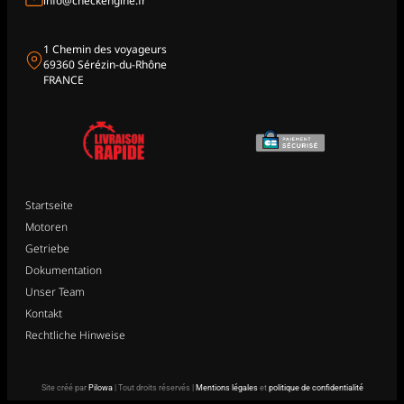
info@checkengine.fr
1 Chemin des voyageurs
69360 Sérézin-du-Rhône
FRANCE
Startseite
Motoren
Getriebe
Dokumentation
Unser Team
Kontakt
Rechtliche Hinweise
Site créé par
Pilowa
| Tout droits réservés |
Mentions légales
et
politique de confidentialité