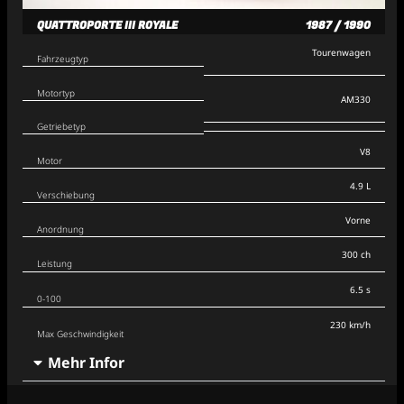
QUATTROPORTE III ROYALE
1987 / 1990
Tourenwagen
Fahrzeugtyp
Motortyp
AM330
Getriebetyp
V8
Motor
4.9 L
Verschiebung
Vorne
Anordnung
300 ch
Leistung
6.5 s
0-100
230 km/h
Max Geschwindigkeit
Mehr Infor