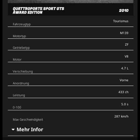
QUATTROPORTE SPORT GTS
2010
AWARD EDITION
Tourismus
Fahrzeugtyp
M139
Motortyp
ZF
Getriebetyp
V8
Motor
4.7 L
Verschiebung
Vorne
Anordnung
433 ch
Leistung
5.0 s
0-100
287 km/h
Max Geschwindigkeit
Mehr Infor