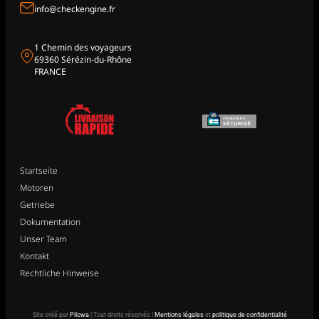
info@checkengine.fr
1 Chemin des voyageurs
69360 Sérézin-du-Rhône
FRANCE
Startseite
Motoren
Getriebe
Dokumentation
Unser Team
Kontakt
Rechtliche Hinweise
Site créé par
Pilowa
| Tout droits réservés |
Mentions légales
et
politique de confidentialité