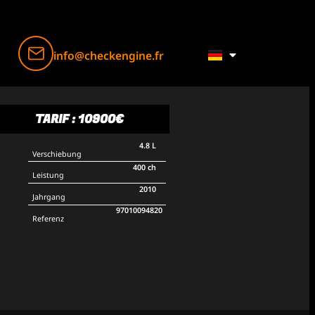
info@checkengine.fr
TARIF : 10900€
4.8 L
Verschiebung
400 ch
Leistung
2010
Jahrgang
97010094820
Referenz