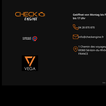
Geöffnet von Montag bis F
bis 17 Uhr
04 28 870 870
info@checkengine.fr
1 Chemin des voyageu
69360 Sérézin-du-Rhô
FRANCE
Site