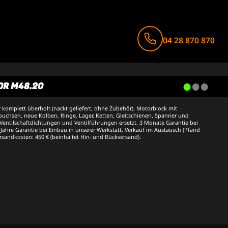
04 28 870 870
R M48.20
 komplett überholt (nackt geliefert, ohne Zubehör). Motorblock mit
uchsen, neue Kolben, Ringe, Lager, Ketten, Gleitschienen, Spanner und
entilschaftdichtungen und Ventilführungen ersetzt. 3 Monate Garantie bei
 Jahre Garantie bei Einbau in unserer Werkstatt. Verkauf im Austausch (Pfand
ersandkosten: 450 € (beinhaltet Hin- und Rückversand).