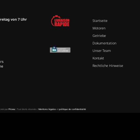
reitag von 7 Uhr
Startseite
Motoren
Getriebe
Dokumentation
Unser Team
Kontakt
rs
Rechtliche Hinweise
ne
 créé par
Pilowa
| Tout droits réservés |
Mentions légales
et
politique de confidentialité