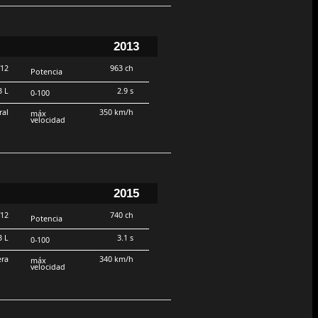
2013
V12
963 ch
Potencia
3 L
2.9 s
0-100
ral
350 km/h
máx
velocidad
2015
V12
740 ch
Potencia
3 L
3.1 s
0-100
era
340 km/h
máx
velocidad