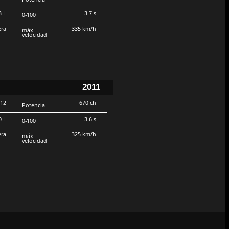
3 L
3.7 s
0-100
era
335 km/h
máx
velocidad
2011
V12
670 ch
Potencia
0 L
3.6 s
0-100
era
325 km/h
máx
velocidad