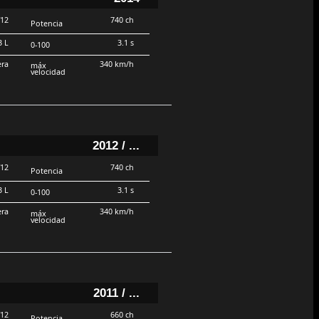
V12
740 ch
Potencia
3 L
3.1 s
0-100
era
340 km/h
máx
velocidad
2012 / ...
V12
740 ch
Potencia
3 L
3.1 s
0-100
era
340 km/h
máx
velocidad
2011 / ...
V12
660 ch
Potencia