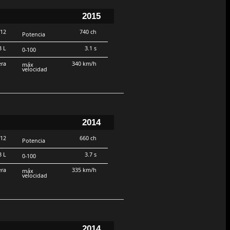
2015
V12
740 ch
Potencia
3 L
3.1 s
0-100
era
340 km/h
máx
velocidad
2014
V12
660 ch
Potencia
3 L
3.7 s
0-100
era
335 km/h
máx
velocidad
2014