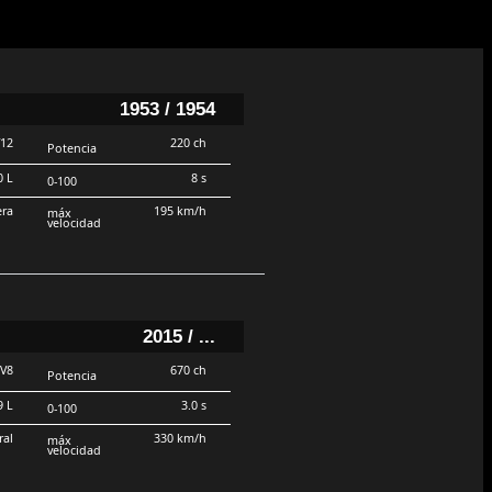
1953 / 1954
V12
220 ch
Potencia
0 L
8 s
0-100
era
195 km/h
máx
velocidad
2015 / ...
V8
670 ch
Potencia
9 L
3.0 s
0-100
ral
330 km/h
máx
velocidad