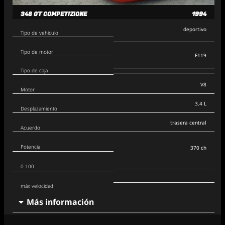
348 GT COMPETIZIONE
1994
deportivo
Tipo de vehiculo
Tipo de motor
F119
Tipo de caja
V8
Motor
3.4 L
Desplazamiento
trasera central
Acuerdo
Potencia
370 ch
0-100
máx velocidad
Más información