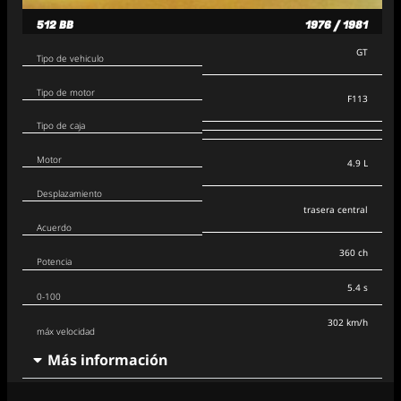
512 BB
1976 / 1981
GT
Tipo de vehiculo
Tipo de motor
F113
Tipo de caja
Motor
4.9 L
Desplazamiento
trasera central
Acuerdo
360 ch
Potencia
5.4 s
0-100
302 km/h
máx velocidad
Más información