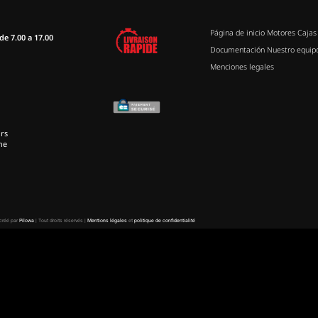
Página de inicio
Motores
Cajas
de 7.00 a 17.00
Documentación
Nuestro equip
Menciones legales
rs
ne
 créé par
Pilowa
| Tout droits réservés |
Mentions légales
et
politique de confidentialité