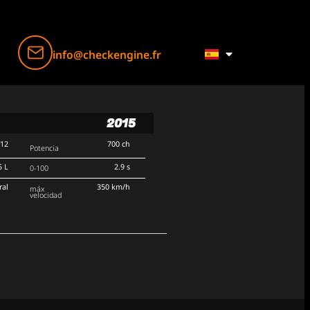
info@checkengine.fr
2015
V12
700 ch
Potencia
5 L
2.9 s
0-100
ral
350 km/h
máx
velocidad