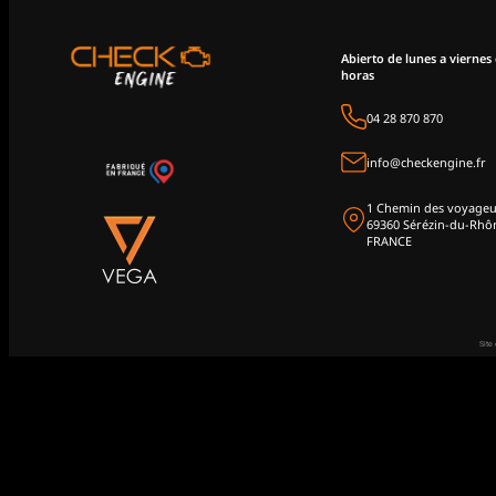
Abierto de lunes a viernes 
horas
04 28 870 870
info@checkengine.fr
1 Chemin des voyageu
69360 Sérézin-du-Rhô
FRANCE
Site