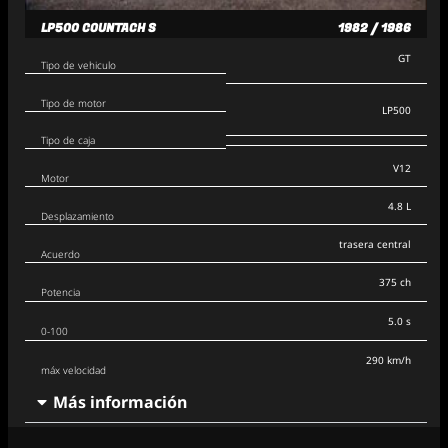
LP500 COUNTACH S
1982 / 1986
GT
Tipo de vehiculo
Tipo de motor
LP500
Tipo de caja
V12
Motor
4.8 L
Desplazamiento
trasera central
Acuerdo
375 ch
Potencia
5.0 s
0-100
290 km/h
máx velocidad
Más información