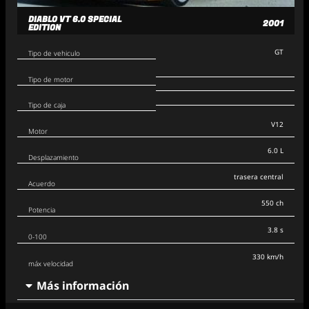
DIABLO VT 6.0 SPECIAL
2001
EDITION
GT
Tipo de vehiculo
Tipo de motor
Tipo de caja
V12
Motor
6.0 L
Desplazamiento
trasera central
Acuerdo
550 ch
Potencia
3.8 s
0-100
330 km/h
máx velocidad
Más información