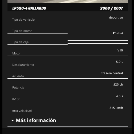
LP520-4 GALLARDO
2006 / 2007
deportivo
Tipo de vehiculo
Tipo de motor
LP520-4
Tipo de caja
V10
Motor
5.0 L
Desplazamiento
trasera central
Acuerdo
520 ch
Potencia
4.0 s
0-100
315 km/h
máx velocidad
Más información