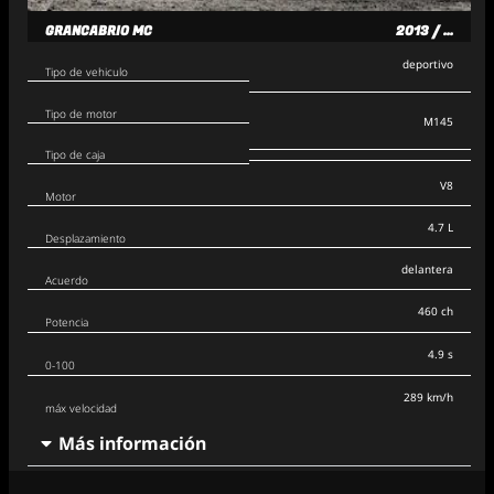
GRANCABRIO MC
2013 / ...
deportivo
Tipo de vehiculo
Tipo de motor
M145
Tipo de caja
V8
Motor
4.7 L
Desplazamiento
delantera
Acuerdo
460 ch
Potencia
4.9 s
0-100
289 km/h
máx velocidad
Más información