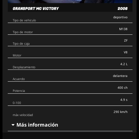
GRANSPORT MC VICTORY
2006
deportivo
Tipo de vehiculo
M138
Tipo de motor
ZF
Tipo de caja
V8
Motor
4.2 L
Desplazamiento
delantera
Acuerdo
400 ch
Potencia
4.9 s
0-100
290 km/h
máx velocidad
Más información