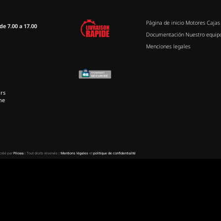
Página de inicio
Motores
Cajas
de 7.00 a 17.00
Documentación
Nuestro equip
Menciones legales
rs
ne
 créé par
Pilowa
| Tout droits réservés |
Mentions légales
et
politique de confidentialité