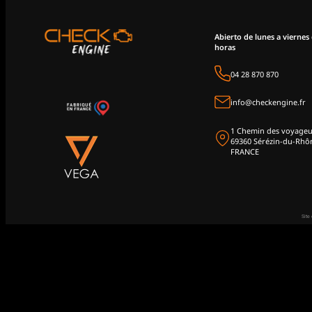
Abierto de lunes a viernes 
horas
04 28 870 870
info@checkengine.fr
1 Chemin des voyageu
69360 Sérézin-du-Rhô
FRANCE
Site