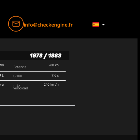
info@checkengine.fr
1978 / 1983
V8
280 ch
Potencia
9 L
7.6 s
0-100
era
240 km/h
máx
velocidad