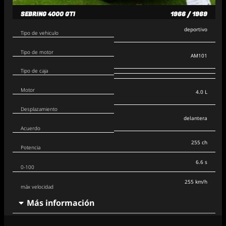
SEBRING 4000 GTI
1966 / 1969
deportivo
Tipo de vehiculo
Tipo de motor
AM101
Tipo de caja
Motor
4.0 L
Desplazamiento
delantera
Acuerdo
255 ch
Potencia
6.6 s
0-100
255 km/h
máx velocidad
Más información