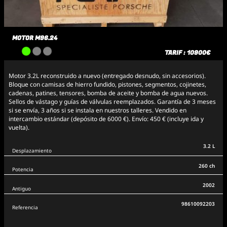
MOTOR M96.24
TARIF : 10900€
Motor 3.2L reconstruido a nuevo (entregado desnudo, sin accesorios).
Bloque con camisas de hierro fundido, pistones, segmentos, cojinetes,
cadenas, patines, tensores, bomba de aceite y bomba de agua nuevos.
Sellos de vástago y guías de válvulas reemplazados. Garantía de 3 meses
si se envía, 3 años si se instala en nuestros talleres. Vendido en
intercambio estándar (depósito de 6000 €). Envío: 450 € (incluye ida y
vuelta).
3.2 L
Desplazamiento
260 ch
Potencia
2002
Antiguo
98610092203
Referencia