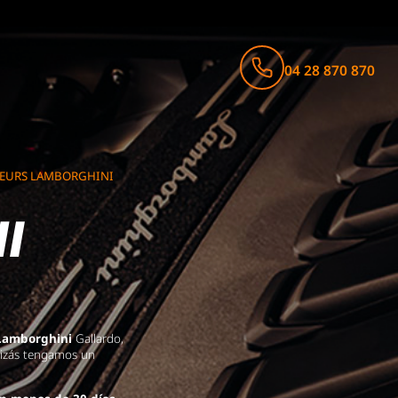
04 28 870 870
TEURS LAMBORGHINI
I
Lamborghini
Gallardo,
quizás tengamos un