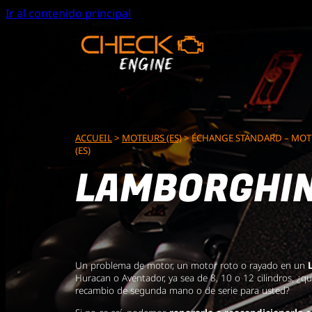
Ir al contenido principal
ACCUEIL
>
MOTEURS (ES)
>
ÉCHANGE STANDARD – MO
(ES)
LAMBORGHIN
Un problema de motor, un motor roto o rayado en un
Huracan o Aventador, ya sea de 8, 10 o 12 cilindros, ¿
recambio de segunda mano o de serie para usted?