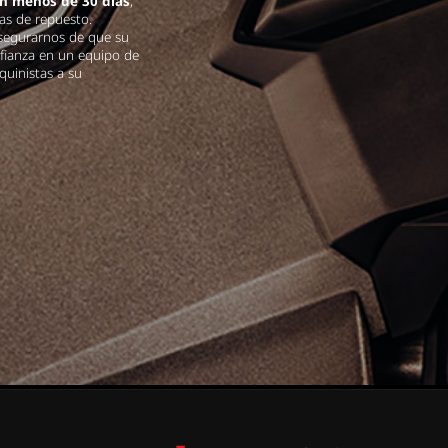
en menos de 30 días
,
as de repuesto.
asegurarnos de que su
nfianza en un equipo de
quinistas a su