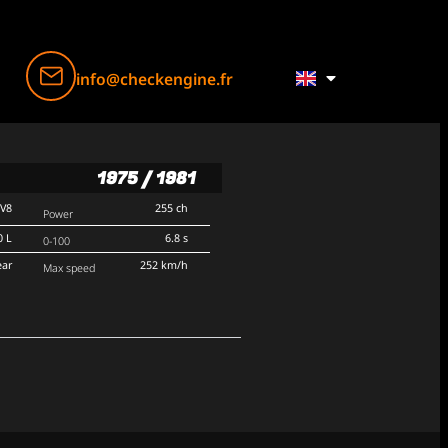
info@checkengine.fr
1975 / 1981
V8
255 ch
Power
0 L
6.8 s
0-100
ear
252 km/h
Max speed