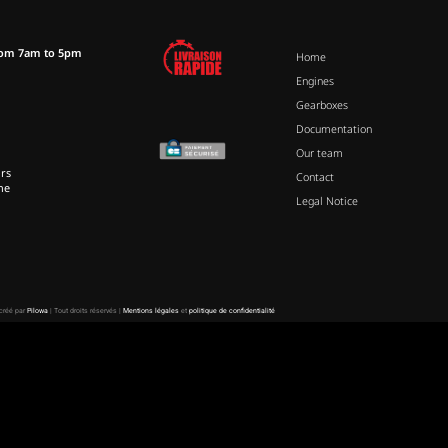
rom 7am to 5pm
Home
Engines
Gearboxes
Documentation
Our team
rs
Contact
ne
Legal Notice
 créé par
Pilowa
| Tout droits réservés |
Mentions légales
et
politique de confidentialité