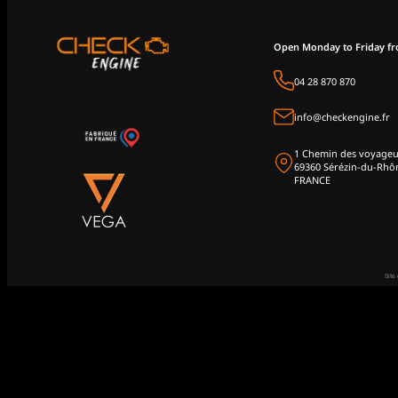
Open Monday to Friday f
04 28 870 870
info@checkengine.fr
1 Chemin des voyageu
69360 Sérézin-du-Rhô
FRANCE
Site