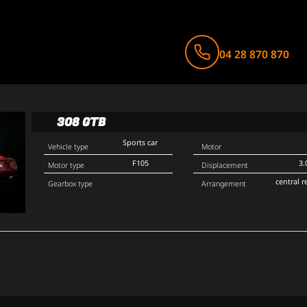
04 28 870 870
308 GTB
Sports car
Vehicle type
Motor
F105
3.
Motor type
Displacement
central r
Gearbox type
Arrangement