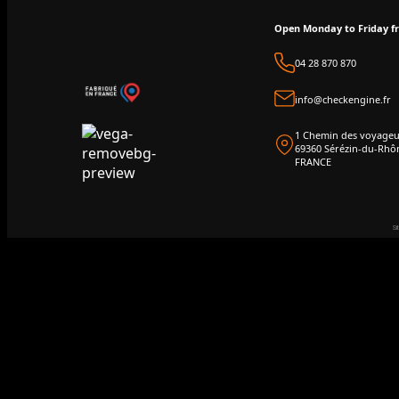
Open Monday to Friday 
04 28 870 870
info@checkengine.fr
1 Chemin des voyageu
69360 Sérézin-du-Rhô
FRANCE
Si