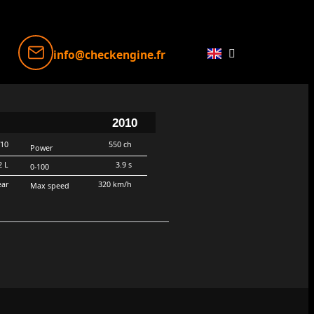
info@checkengine.fr
2010
V10
550 ch
Power
2 L
3.9 s
0-100
ear
320 km/h
Max speed