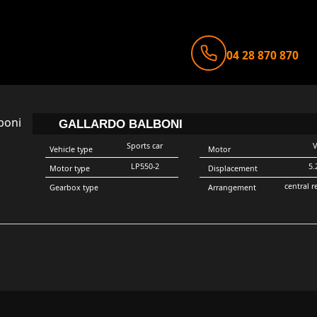
04 28 870 870
GALLARDO BALBONI
Sports car
Vehicle type
Motor
LP550-2
5.
Motor type
Displacement
central r
Gearbox type
Arrangement