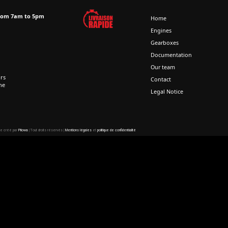
from 7am to 5pm
Home
Engines
Gearboxes
Documentation
Our team
rs
Contact
ne
Legal Notice
te créé par
Pilowa
| Tout droits réservés |
Mentions légales
et
politique de confidentialité