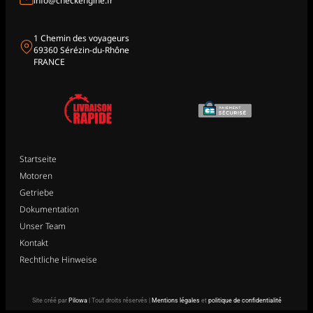
info@checkengine.fr
1 Chemin des voyageurs
69360 Sérézin-du-Rhône
FRANCE
Startseite
Motoren
Getriebe
Dokumentation
Unser Team
Kontakt
Rechtliche Hinweise
Site créé par
Pilowa
| Tout droits réservés |
Mentions légales
et
politique de confidentialité