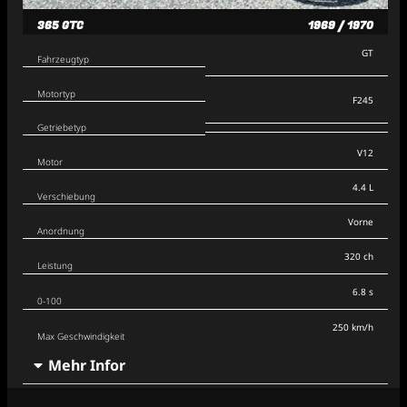
365 GTC
1969 / 1970
GT
Fahrzeugtyp
Motortyp
F245
Getriebetyp
V12
Motor
4.4 L
Verschiebung
Vorne
Anordnung
320 ch
Leistung
6.8 s
0-100
250 km/h
Max Geschwindigkeit
Mehr Infor