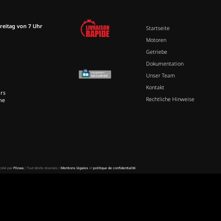
reitag von 7 Uhr
Startseite
Motoren
Getriebe
Dokumentation
Unser Team
Kontakt
rs
Rechtliche Hinweise
ne
 créé par
Pilowa
| Tout droits réservés |
Mentions légales
et
politique de confidentialité