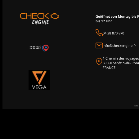
Geöffnet von Montag bis F
bis 17 Uhr
04 28 870 870
info@checkengine.fr
1 Chemin des voyageu
69360 Sérézin-du-Rhô
FRANCE
Site