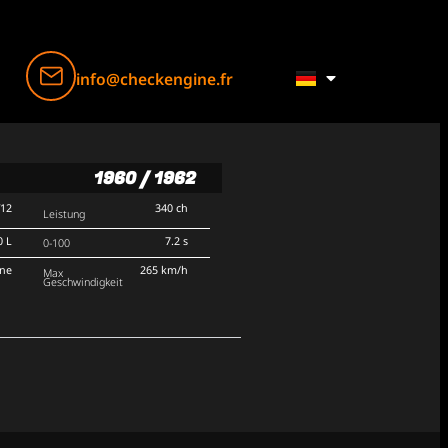
info@checkengine.fr
1960 / 1962
V12
340 ch
Leistung
0 L
7.2 s
0-100
rne
265 km/h
Max
Geschwindigkeit