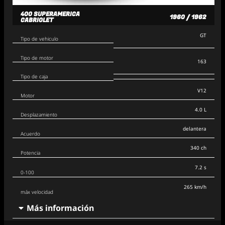
400 SUPERAMERICA
1960 / 1962
CABRIOLET
GT
Tipo de vehiculo
Tipo de motor
163
Tipo de caja
V12
Motor
4.0 L
Desplazamiento
delantera
Acuerdo
340 ch
Potencia
7.2 s
0-100
265 km/h
máx velocidad
Más información