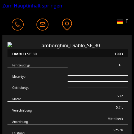
Zum Hauptinhalt springen
DIABLO SE 30
1993
GT
Fahrzeugtyp
Motortyp
Getriebetyp
V12
Motor
5.7 L
Verschiebung
Mittelheck
Anordnung
525 ch
Leistung