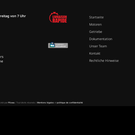
reitag von 7 Uhr
Startseite
Motoren
Getriebe
Dokumentation
Unser Team
Kontakt
rs
Rechtliche Hinweise
ne
 créé par
Pilowa
| Tout droits réservés |
Mentions légales
et
politique de confidentialité