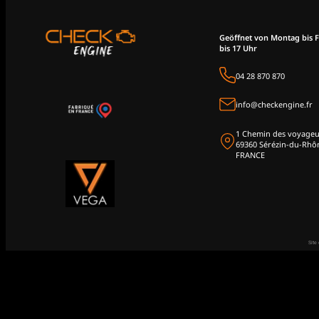
Geöffnet von Montag bis F
bis 17 Uhr
04 28 870 870
info@checkengine.fr
1 Chemin des voyageu
69360 Sérézin-du-Rhô
FRANCE
Site