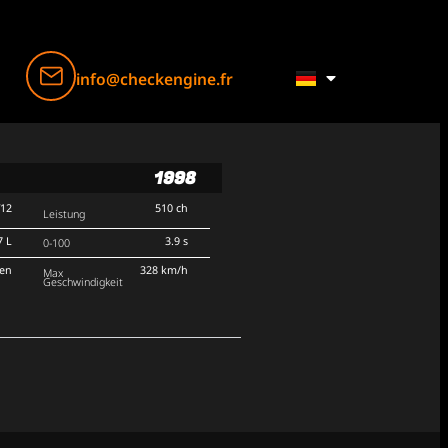
info@checkengine.fr
1998
V12
510 ch
Leistung
7 L
3.9 s
0-100
ten
328 km/h
Max
Geschwindigkeit