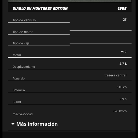
DIABLO SV MONTEREY EDITION
1998
GT
Tipo de vehiculo
Tipo de motor
Tipo de caja
V12
Motor
5.7 L
Desplazamiento
trasera central
Acuerdo
510 ch
Potencia
3.9 s
0-100
328 km/h
máx velocidad
Más información