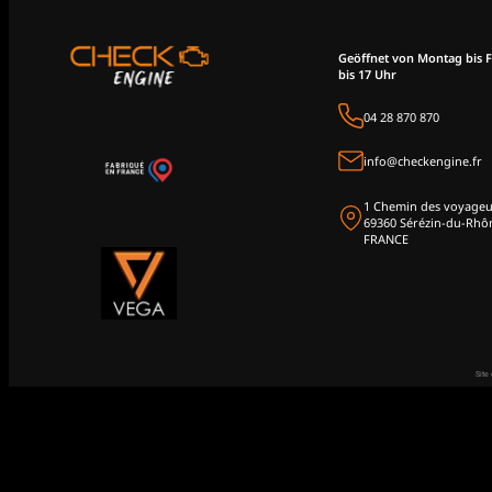
Geöffnet von Montag bis F
bis 17 Uhr
04 28 870 870
info@checkengine.fr
1 Chemin des voyageu
69360 Sérézin-du-Rhô
FRANCE
Site