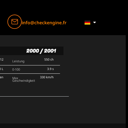
info@checkengine.fr
2000 / 2001
V12
550 ch
Leistung
0 L
3.9 s
0-100
ten
330 km/h
Max
Geschwindigkeit