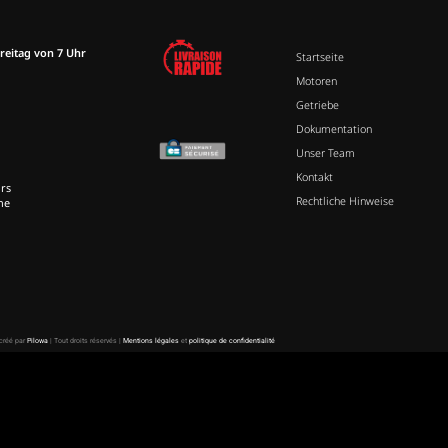
reitag von 7 Uhr
Startseite
Motoren
Getriebe
Dokumentation
Unser Team
Kontakt
rs
Rechtliche Hinweise
ne
 créé par
Pilowa
| Tout droits réservés |
Mentions légales
et
politique de confidentialité