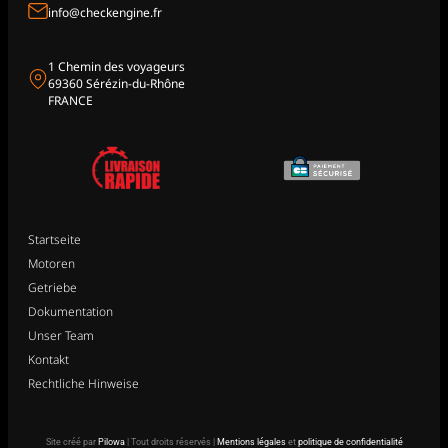
info@checkengine.fr
1 Chemin des voyageurs
69360 Sérézin-du-Rhône
FRANCE
Startseite
Motoren
Getriebe
Dokumentation
Unser Team
Kontakt
Rechtliche Hinweise
Site créé par
Pilowa
| Tout droits réservés |
Mentions légales
et
politique de confidentialité