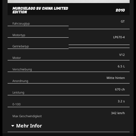
MURCIELAGO SV CHINA LIMITED
2010
EDITION
GT
Fahrzeugtyp
Motortyp
LP670-4
Getriebetyp
V12
Motor
6.5 L
Verschiebung
Mitte hinten
Anordnung
670 ch
Leistung
3.2 s
0-100
342 km/h
Max Geschwindigkeit
Mehr Infor