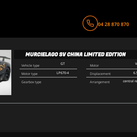
04 28 870 870
MURCIELAGO SV CHINA LIMITED EDITION
GT
Vehicle type
Motor
LP670-4
6.
Motor type
Displacement
central r
Gearbox type
Arrangement