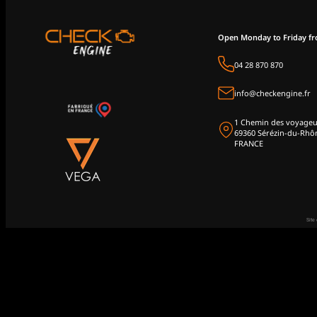
Open Monday to Friday f
04 28 870 870
info@checkengine.fr
1 Chemin des voyageu
69360 Sérézin-du-Rhô
FRANCE
Site