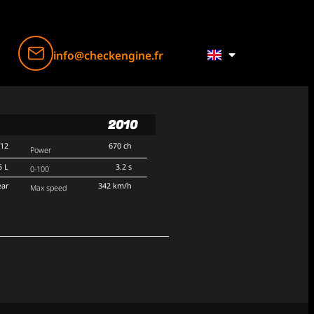
info@checkengine.fr
2010
V12
670 ch
Power
5 L
3.2 s
0-100
ear
342 km/h
Max speed