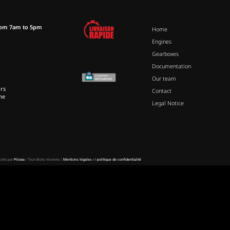
rom 7am to 5pm
Home
Engines
Gearboxes
Documentation
Our team
rs
Contact
ne
Legal Notice
 créé par
Pilowa
| Tout droits réservés |
Mentions légales
et
politique de confidentialité