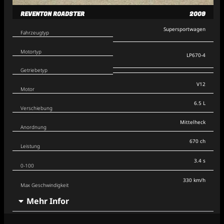
REVENTON ROADSTER
2009
Supersportwagen
Fahrzeugtyp
Motortyp
LP670-4
Getriebetyp
V12
Motor
6.5 L
Verschiebung
Mittelheck
Anordnung
670 ch
Leistung
3.4 s
0-100
330 km/h
Max Geschwindigkeit
Mehr Infor