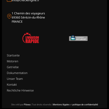
info@checkengine.fr
1 Chemin des voyageurs
69360 Sérézin-du-Rhône
FRANCE
Startseite
Motoren
Getriebe
Dokumentation
Unser Team
Kontakt
Rechtliche Hinweise
Site créé par
Pilowa
| Tout droits réservés |
Mentions légales
et
politique de confidentialité