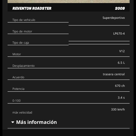
REVENTON ROADSTER
2009
Superdeportivo
Tipo de vehiculo
Tipo de motor
LP670-4
Tipo de caja
V12
Motor
6.5 L
Desplazamiento
trasera central
Acuerdo
670 ch
Potencia
3.4 s
0-100
330 km/h
máx velocidad
Más información