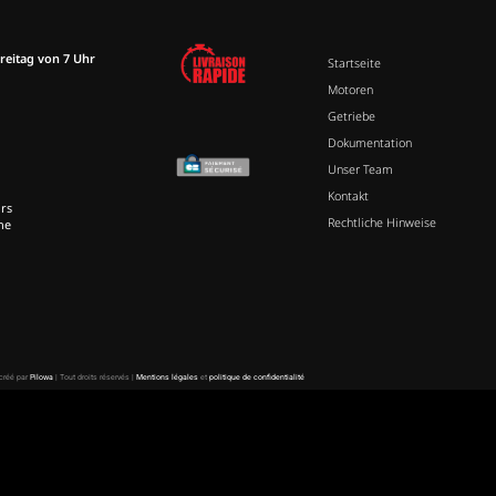
reitag von 7 Uhr
Startseite
Motoren
Getriebe
Dokumentation
Unser Team
Kontakt
rs
Rechtliche Hinweise
ne
 créé par
Pilowa
| Tout droits réservés |
Mentions légales
et
politique de confidentialité