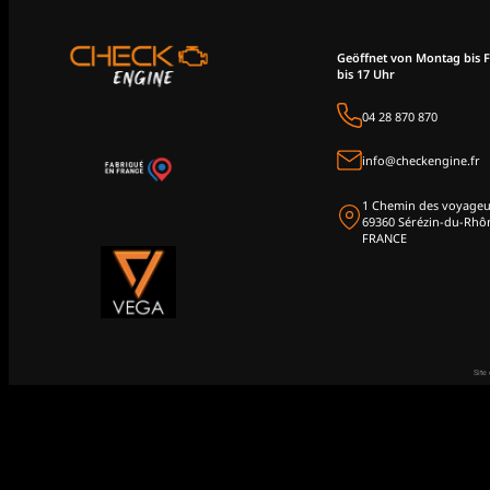
Geöffnet von Montag bis F
bis 17 Uhr
04 28 870 870
info@checkengine.fr
1 Chemin des voyageu
69360 Sérézin-du-Rhô
FRANCE
Site