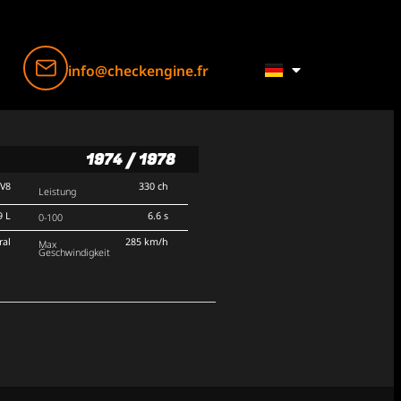
info@checkengine.fr
1974 / 1978
V8
330 ch
Leistung
9 L
6.6 s
0-100
ral
285 km/h
Max
Geschwindigkeit