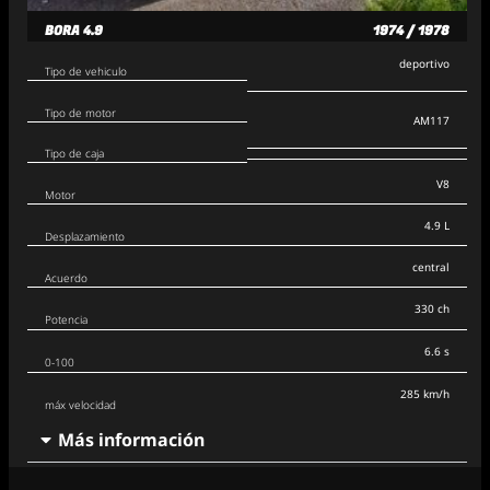
BORA 4.9
1974 / 1978
deportivo
Tipo de vehiculo
Tipo de motor
AM117
Tipo de caja
V8
Motor
4.9 L
Desplazamiento
central
Acuerdo
330 ch
Potencia
6.6 s
0-100
285 km/h
máx velocidad
Más información