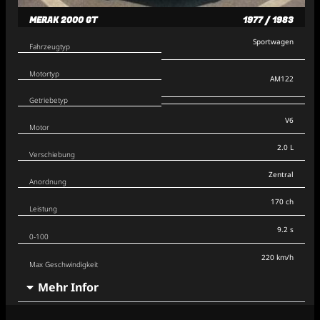
MERAK 2000 GT
1977 / 1983
Sportwagen
Fahrzeugtyp
Motortyp
AM122
Getriebetyp
V6
Motor
2.0 L
Verschiebung
Zentral
Anordnung
170 ch
Leistung
9.2 s
0-100
220 km/h
Max Geschwindigkeit
Mehr Infor