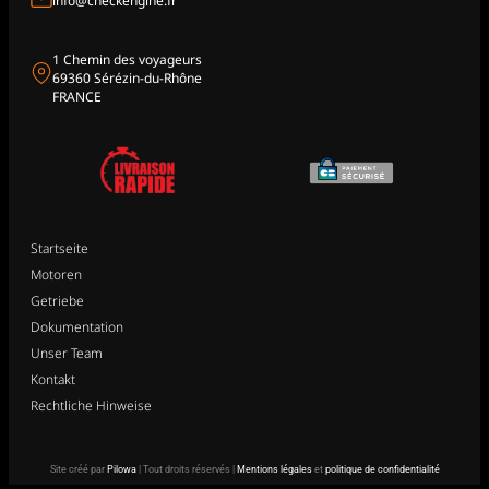
info@checkengine.fr
1 Chemin des voyageurs
69360 Sérézin-du-Rhône
FRANCE
Startseite
Motoren
Getriebe
Dokumentation
Unser Team
Kontakt
Rechtliche Hinweise
Site créé par
Pilowa
| Tout droits réservés |
Mentions légales
et
politique de confidentialité