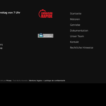
reitag von 7 Uhr
Startseite
Motoren
Getriebe
Dokumentation
Unser Team
Kontakt
rs
Rechtliche Hinweise
ne
 créé par
Pilowa
| Tout droits réservés |
Mentions légales
et
politique de confidentialité