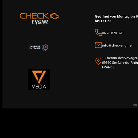
Geöffnet von Montag bis F
bis 17 Uhr
04 28 870 870
info@checkengine.fr
1 Chemin des voyageu
69360 Sérézin-du-Rhô
FRANCE
Site