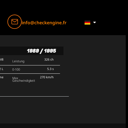
info@checkengine.fr
1989 / 1995
V8
326 ch
Leistung
2 L
5.3 s
0-100
rne
270 km/h
Max
Geschwindigkeit