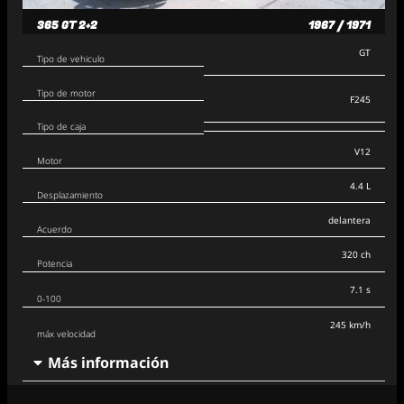
365 GT 2+2
1967 / 1971
GT
Tipo de vehiculo
Tipo de motor
F245
Tipo de caja
V12
Motor
4.4 L
Desplazamiento
delantera
Acuerdo
320 ch
Potencia
7.1 s
0-100
245 km/h
máx velocidad
Más información