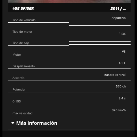
458 SPIDER
2011 / ...
deportivo
Tipo de vehiculo
Tipo de motor
F136
Tipo de caja
V8
Motor
4.5 L
Desplazamiento
trasera central
Acuerdo
570 ch
Potencia
3.4 s
0-100
320 km/h
máx velocidad
Más información