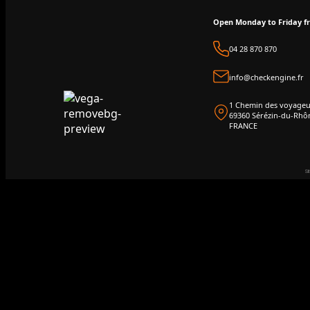
Open Monday to Friday 
04 28 870 870
info@checkengine.fr
1 Chemin des voyageu
69360 Sérézin-du-Rhô
FRANCE
Si