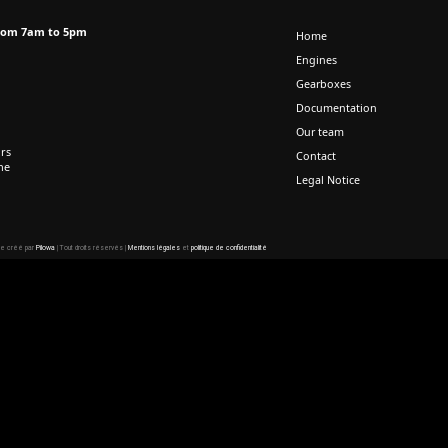
from 7am to 5pm
Home
Engines
Gearboxes
Documentation
Our team
rs
Contact
ne
Legal Notice
te créé par
Pilowa
| Tout droits réservés |
Mentions légales
et
politique de confidentialité