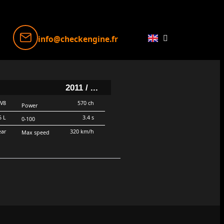
info@checkengine.fr
2011 / ...
V8
570 ch
Power
5 L
3.4 s
0-100
ear
320 km/h
Max speed