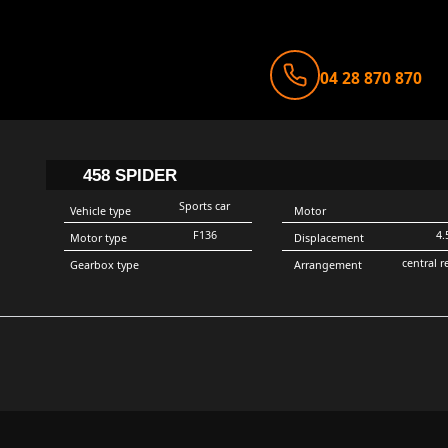
04 28 870 870
458 SPIDER
Sports car
Vehicle type
Motor
F136
4.
Motor type
Displacement
central r
Gearbox type
Arrangement