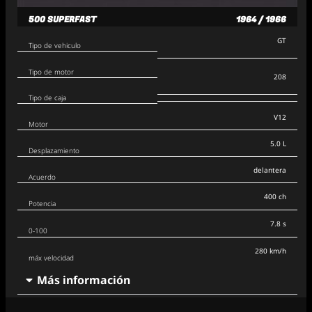
500 SUPERFAST
1964 / 1966
GT
Tipo de vehiculo
Tipo de motor
208
Tipo de caja
V12
Motor
5.0 L
Desplazamiento
delantera
Acuerdo
400 ch
Potencia
7.8 s
0-100
280 km/h
máx velocidad
Más información