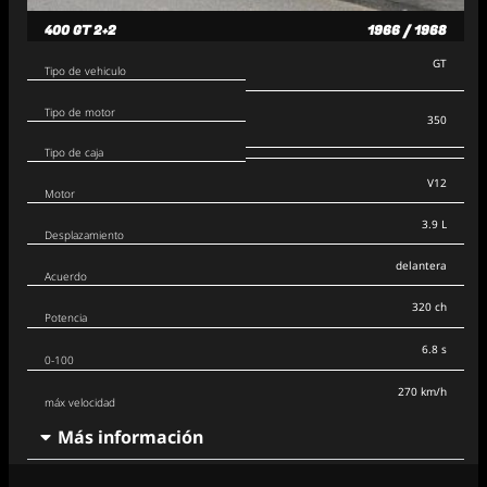
400 GT 2+2
1966 / 1968
GT
Tipo de vehiculo
Tipo de motor
350
Tipo de caja
V12
Motor
3.9 L
Desplazamiento
delantera
Acuerdo
320 ch
Potencia
6.8 s
0-100
270 km/h
máx velocidad
Más información